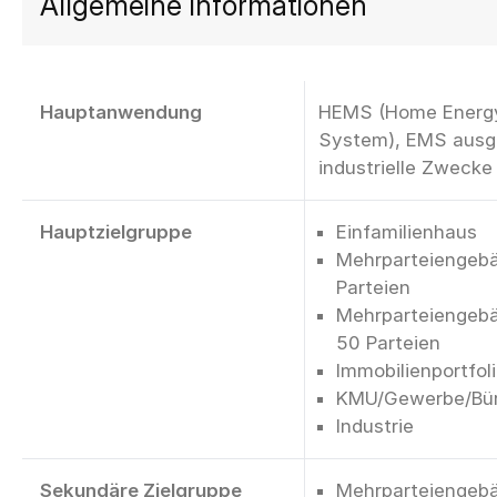
Allgemeine Informationen
Hauptanwendung
HEMS (Home Energ
System), EMS ausge
industrielle Zwecke
Hauptzielgruppe
Einfamilienhaus
Mehrparteiengebä
Parteien
Mehrparteiengebä
50 Parteien
Immobilienportfol
KMU/Gewerbe/Bü
Industrie
Sekundäre Zielgruppe
Mehrparteiengebä