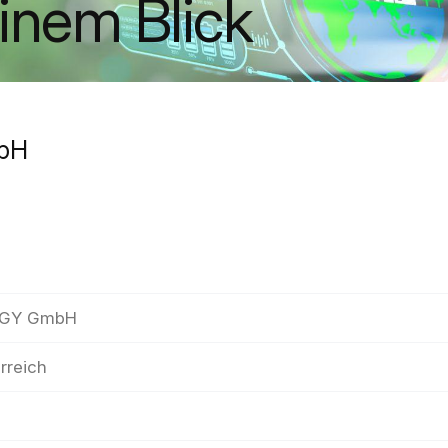
einem Blick
mbH
RGY GmbH
rreich