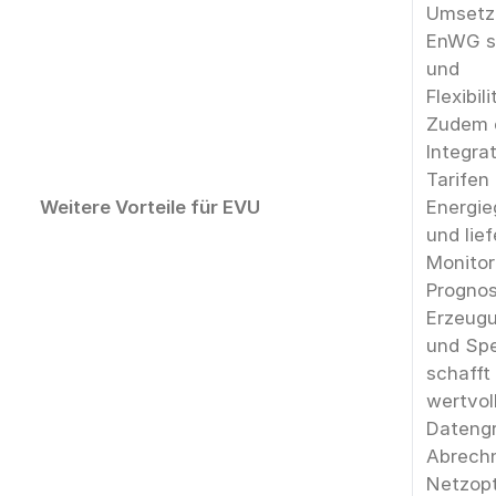
Umsetz
EnWG s
und
Flexibi
Zudem e
Integra
Tarifen
Weitere Vorteile für EVU
Energi
und lief
Monitor
Prognos
Erzeugu
und Spe
schafft
wertvol
Datengr
Abrech
Netzopt