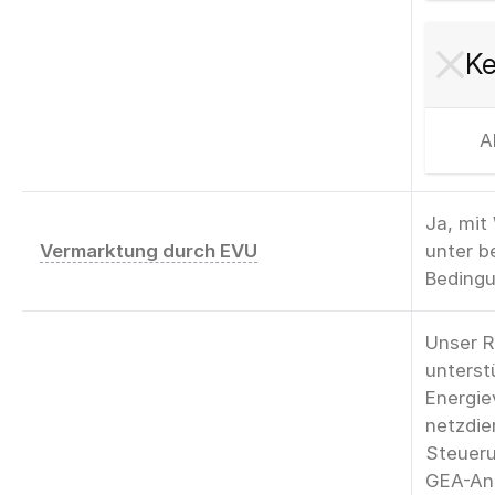
Ke
A
Ja, mit
Vermarktung durch EVU
unter 
Beding
Unser 
unterst
Energie
netzdie
Steuer
GEA-Anl