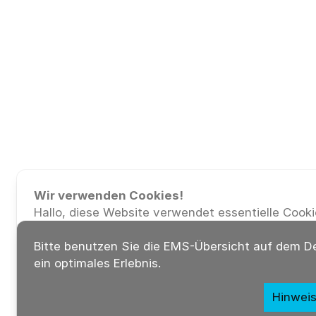
Wir verwenden Cookies!
Hallo, diese Website verwendet essentielle Cooki
ordnungsgemäßen Betrieb zu gewährleisten, und 
Cookies, um zu verstehen, wie Sie mit ihr interag
Bitte benutzen Sie die EMS-Übersicht auf dem D
Letztere werden nur nach Zustimmung gesetzt.
ein optimales Erlebnis.
Alle auswählen
Notwendige
Hinweis