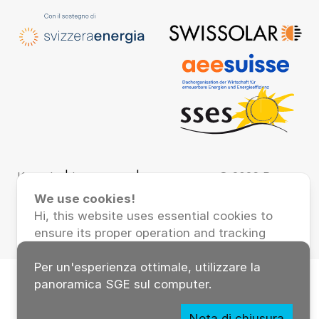
Kontakt
|
Impressum
|
© 2026 Renera
Datenschutz
AG
We use cookies!
Hi, this website uses essential cookies to
ensure its proper operation and tracking
cookies to understand how you interact
with it. The latter will be set only after
Per un'esperienza ottimale, utilizzare la
consent.
panoramica SGE sul computer.
Accept all
Accept necessary
Nota di chiusura