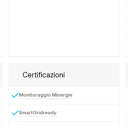
Certificazioni
Monitoraggio Minergie
SmartGridready