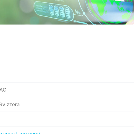
 AG
Svizzera
eb.smart-me.com/