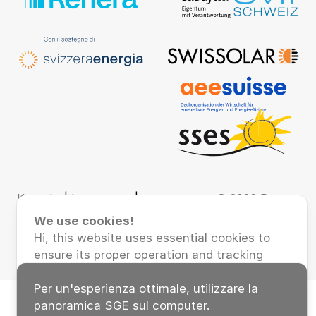
Kontakt
|
Impressum
|
© 2026 Renera
Datenschutz
AG
We use cookies!
Hi, this website uses essential cookies to
ensure its proper operation and tracking
cookies to understand how you interact
with it. The latter will be set only after
Per un'esperienza ottimale, utilizzare la
consent.
panoramica SGE sul computer.