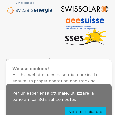
Kontakt
|
Impressum
|
© 2026 Renera
Datenschutz
AG
We use cookies!
Hi, this website uses essential cookies to
ensure its proper operation and tracking
cookies to understand how you interact
with it. The latter will be set only after
Per un'esperienza ottimale, utilizzare la
consent.
panoramica SGE sul computer.
Accept all
Accept necessary
Nota di chiusura