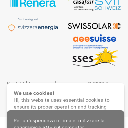
Kontakt
|
Impressum
|
© 2026 Renera
Datenschutz
AG
We use cookies!
Hi, this website uses essential cookies to
ensure its proper operation and tracking
cookies to understand how you interact
with it. The latter will be set only after
Per un'esperienza ottimale, utilizzare la
consent.
panoramica SGE sul computer.